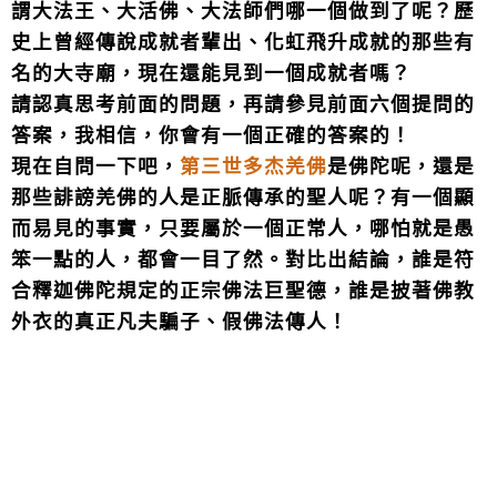
謂大法王、大活佛、大法師們哪一個做到了呢？歷
史上曾經傳說成就者輩出、化虹飛升成就的那些有
名的大寺廟，現在還能見到一個成就者嗎？
請認真思考前面的問題，再請參見前面六個提問的
答案，我相信，你會有一個正確的答案的！
現在自問一下吧，
第三世多杰羌佛
是佛陀呢，還是
那些誹謗羌佛的人是正脈傳承的聖人呢？有一個顯
而易見的事實，只要屬於一個正常人，哪怕就是愚
笨一點的人，都會一目了然。對比出結論，誰是符
合釋迦佛陀規定的正宗佛法巨聖德，誰是披著佛教
外衣的真正凡夫騙子、假佛法傳人！