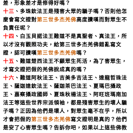
差，形象差才是修得好嗎？
十三
、多珠欽法王是殘害大眾的騙子嗎？否則他怎
麼會寫文證對
第三世多杰羌佛
高度讚嘆而對眾生不
負責任呢？
十四
、白玉貝諾法王難道不是真聖者、真法王，所
以才沒有觀照功夫，給第三世多杰羌佛錯亂寫文
證，認可讚嘆
第三世多杰羌佛
嗎？
十五
、難道楚西法王不顧眾生死活，為了害眾生，
才寫文證把假的羌佛說成真的嗎？
十六
、難道阿秋法王、吉美多吉法王、達龍哲珠法
王、薩迦達欽法王、薩迦茶巴法王、夏瑪巴攝政
王、嘉察攝政國師、夏珠秋楊法王、阿旺班瑪南加
法王等這些世界宗派領袖，都是殘害眾生的壞人騙
子嗎？正因為他們是壞人，對眾生毫不在乎，所以
才會把假的
第三世多杰羌佛
寫文證明是真的？他們
是安了心害眾生嗎？告訴你吧，如果以上這些佛教