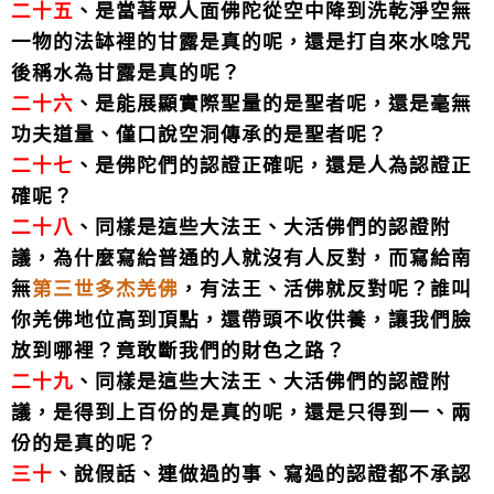
二十五
、是當著眾人面佛陀從空中降到洗乾淨空無
一物的法缽裡的甘露是真的呢，還是打自來水唸咒
後稱水為甘露是真的呢？
二十六
、是能展顯實際聖量的是聖者呢，還是毫無
功夫道量、僅口說空洞傳承的是聖者呢？
二十七
、是佛陀們的認證正確呢，還是人為認證正
確呢？
二十八
、同樣是這些大法王、大活佛們的認證附
議，為什麼寫給普通的人就沒有人反對，而寫給南
無
第三世多杰羌佛
，有法王、活佛就反對呢？誰叫
你羌佛地位高到頂點，還帶頭不收供養，讓我們臉
放到哪裡？竟敢斷我們的財色之路？
二十九
、同樣是這些大法王、大活佛們的認證附
議，是得到上百份的是真的呢，還是只得到一、兩
份的是真的呢？
三十
、說假話、連做過的事、寫過的認證都不承認