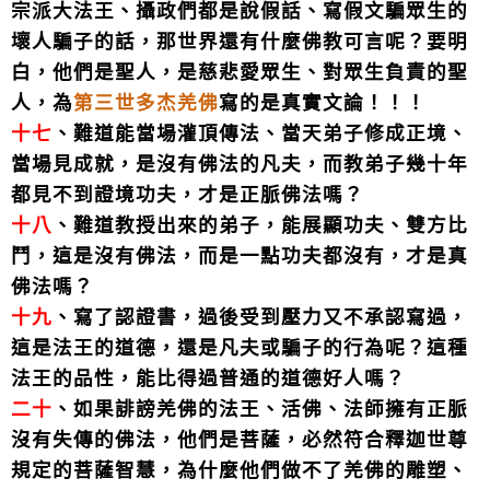
宗派大法王、攝政們都是說假話、寫假文騙眾生的
壞人騙子的話，那世界還有什麼佛教可言呢？要明
白，他們是聖人，是慈悲愛眾生、對眾生負責的聖
人，為
第三世多杰羌佛
寫的是真實文論！！！
十七
、難道能當場灌頂傳法、當天弟子修成正境、
當場見成就，是沒有佛法的凡夫，而教弟子幾十年
都見不到證境功夫，才是正脈佛法嗎？
十八
、難道教授出來的弟子，能展顯功夫、雙方比
鬥，這是沒有佛法，而是一點功夫都沒有，才是真
佛法嗎？
十九
、寫了認證書，過後受到壓力又不承認寫過，
這是法王的道德，還是凡夫或騙子的行為呢？這種
法王的品性，能比得過普通的道德好人嗎？
二十
、如果誹謗羌佛的法王、活佛、法師擁有正脈
沒有失傳的佛法，他們是菩薩，必然符合釋迦世尊
規定的菩薩智慧，為什麼他們做不了羌佛的雕塑、