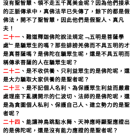
沒有聖智慧、領不走五千萬美金呢？因為他們接承
的正脈傳承中，真佛法早已失傳了，餘下的都是假
佛法，開不了聖智慧，因此他們是假聖人、真凡
夫！
二十一
、難道釋迦佛陀說法規定﹁五明是菩薩學
處﹂是騙眾生的嗎？那些誹謗羌佛而不具五明的才
是真菩薩嗎？是佛陀在騙眾生呢，還是不具五明而
稱傳承菩薩的人在騙眾生呢？
二十二
、是不收供養、只利益眾生的是佛陀呢，還
是大力騙取大家供養的是聖者呢？
二十三
、是不記個人名利、為保護眾生利益而嚴肅
處理座下亂講開示的仁波切、法師的是佛陀呢，還
是為貪圖個人私利、保護自己人、建立勢力的是聖
者呢？
二十四
、能讓神鳥跳點水舞、天神應時顯聖應證出
的是佛陀呢，還是沒有能力應證的是聖者呢？