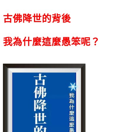
古佛降世的背後
我為什麼這麼愚笨呢？