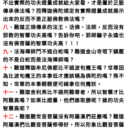
不出實際的功夫證量成就給大家看，才是屬於正脈
傳承佛法嗎？而釋迦佛陀規定有實際證量成就展示
出來的反而不是正脈佛教佛法嗎？
八
、難道正規傳承的法王、活佛、法師，反而沒有
邪教的智慧功夫高嗎？告訴你吧，邪師騙子永遠也
沒有佛菩薩的智慧功夫高！！！
九
、法海禪師鬥不過白蛇嗎？難道金山寺塔下鎮壓
的不是白蛇而是法海禪師嗎？
十
、難道釋迦牟尼佛都比不過波旬魔王嗎？世尊因
為比波旬魔王的本事低才應該稱為佛陀的嗎？殊不
知，世尊的本事輕輕便可緝拿任何魔妖。
十一
、難道舍利弗比不過阿難尊者，所以智慧才比
阿難高嗎？如果比證量，他們誰取勝呢？誰的功夫
智慧高呢？
十二
、難道觀世音菩薩沒有阿羅漢們莊嚴嗎？難道
阿羅漢們比觀音菩薩修得好，所以形象比觀音菩薩