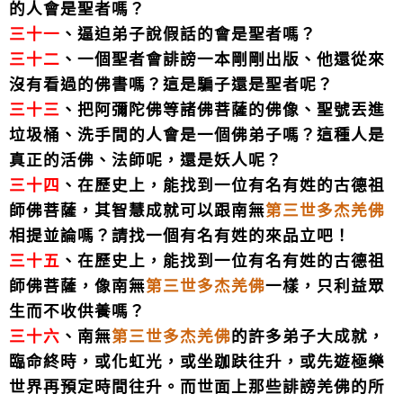
的人會是聖者嗎？
三十一
、逼迫弟子說假話的會是聖者嗎？
三十二
、一個聖者會誹謗一本剛剛出版、他還從來
沒有看過的佛書嗎？這是騙子還是聖者呢？
三十三
、把阿彌陀佛等諸佛菩薩的佛像、聖號丟進
垃圾桶、洗手間的人會是一個佛弟子嗎？這種人是
真正的活佛、法師呢，還是妖人呢？
三十四
、在歷史上，能找到一位有名有姓的古德祖
師佛菩薩，其智慧成就可以跟南無
第三世多杰羌佛
相提並論嗎？請找一個有名有姓的來品立吧！
三十五
、在歷史上，能找到一位有名有姓的古德祖
師佛菩薩，像南無
第三世多杰羌佛
一樣，只利益眾
生而不收供養嗎？
三十六
、南無
第三世多杰羌佛
的許多弟子大成就，
臨命終時，或化虹光，或坐跏趺往升，或先遊極樂
世界再預定時間往升。而世面上那些誹謗羌佛的所