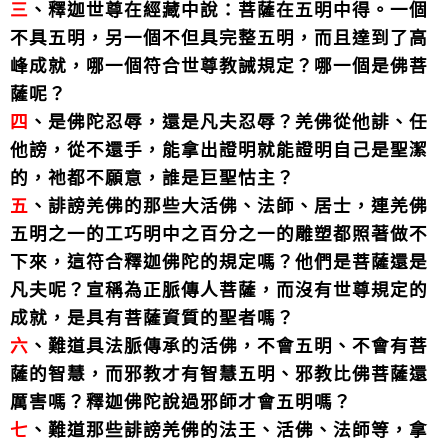
三
、釋迦世尊在經藏中說：菩薩在五明中得。一個
不具五明，另一個不但具完整五明，而且達到了高
峰成就，哪一個符合世尊教誡規定？哪一個是佛菩
薩呢？
四
、是佛陀忍辱，還是凡夫忍辱？羌佛從他誹、任
他謗，從不還手，能拿出證明就能證明自己是聖潔
的，祂都不願意，誰是巨聖怙主？
五
、誹謗羌佛的那些大活佛、法師、居士，連羌佛
五明之一的工巧明中之百分之一的雕塑都照著做不
下來，這符合釋迦佛陀的規定嗎？他們是菩薩還是
凡夫呢？宣稱為正脈傳人菩薩，而沒有世尊規定的
成就，是具有菩薩資質的聖者嗎？
六
、難道具法脈傳承的活佛，不會五明、不會有菩
薩的智慧，而邪教才有智慧五明、邪教比佛菩薩還
厲害嗎？釋迦佛陀說過邪師才會五明嗎？
七
、難道那些誹謗羌佛的法王、活佛、法師等，拿